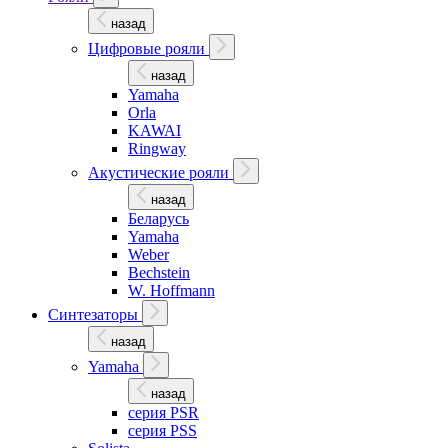
назад
Цифровые рояли
назад
Yamaha
Orla
KAWAI
Ringway
Акустические рояли
назад
Беларусь
Yamaha
Weber
Bechstein
W. Hoffmann
Синтезаторы
назад
Yamaha
назад
серия PSR
серия PSS