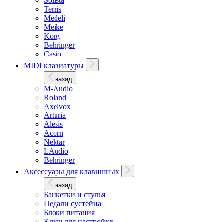
Solista
Terris
Medeli
Meike
Korg
Behringer
Casio
MIDI клавиатуры
назад
M-Audio
Roland
Axelvox
Arturia
Alesis
Acorn
Nektar
LAudio
Behringer
Аксессуары для клавишных
назад
Банкетки и стулья
Педали сустейна
Блоки питания
Ключ для настройки