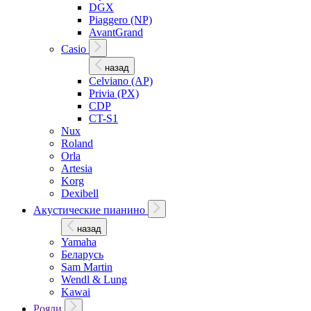
DGX
Piaggero (NP)
AvantGrand
Casio
назад
Celviano (AP)
Privia (PX)
CDP
CT-S1
Nux
Roland
Orla
Artesia
Korg
Dexibell
Акустические пианино
назад
Yamaha
Беларусь
Sam Martin
Wendl & Lung
Kawai
Рояли