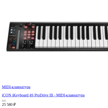
MIDI-клавиатура
iCON iKeyboard 4S ProDrive III - MIDI-клавиатура
25 580
₽