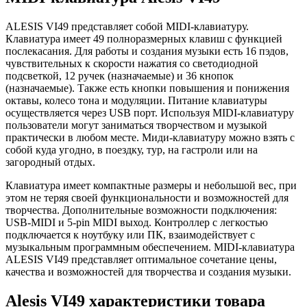
ALESIS VI49 представляет собой MIDI-клавиатуру.
Клавиатура имеет 49 полноразмерных клавиш с функцией
послекасания. Для работы и создания музыки есть 16 пэдов,
чувствительных к скорости нажатия со светодиодной
подсветкой, 12 ручек (назначаемые) и 36 кнопок
(назначаемые). Также есть кнопки повышения и понижения
октавы, колесо тона и модуляции. Питание клавиатуры
осуществляется через USB порт. Используя MIDI-клавиатуру
пользователи могут заниматься творчеством и музыкой
практически в любом месте. Миди-клавиатуру можно взять с
собой куда угодно, в поездку, тур, на гастроли или на
загородный отдых.
Клавиатура имеет компактные размеры и небольшой вес, при
этом не теряя своей функциональности и возможностей для
творчества. Дополнительные возможности подключения:
USB-MIDI и 5-pin MIDI выход. Контроллер с легкостью
подключается к ноутбуку или ПК, взаимодействует с
музыкальным программным обеспечением. MIDI-клавиатура
ALESIS VI49 представляет оптимальное сочетание цены,
качества и возможностей для творчества и создания музыки.
Alesis VI49 характеристики товара