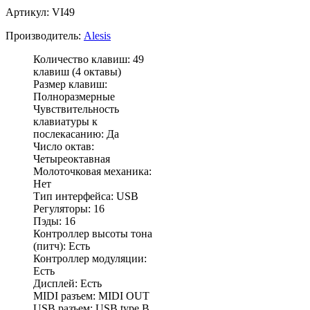
Артикул: VI49
Производитель:
Alesis
Количество клавиш: 49
клавиш (4 октавы)
Размер клавиш:
Полноразмерные
Чувствительность
клавиатуры к
послекасанию: Да
Число октав:
Четыреоктавная
Молоточковая механика:
Нет
Тип интерфейса: USB
Регуляторы: 16
Пэды: 16
Контроллер высоты тона
(питч): Есть
Контроллер модуляции:
Есть
Дисплей: Есть
MIDI разъем: MIDI OUT
USB разъем: USB type B