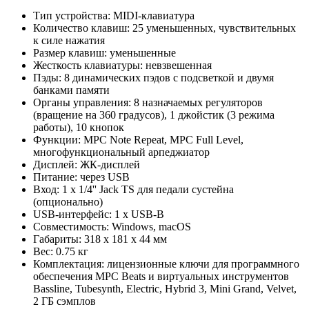
Тип устройства: MIDI-клавиатура
Количество клавиш: 25 уменьшенных, чувствительных
к силе нажатия
Размер клавиш: уменьшенные
Жесткость клавиатуры: невзвешенная
Пэды: 8 динамических пэдов с подсветкой и двумя
банками памяти
Органы управления: 8 назначаемых регуляторов
(вращение на 360 градусов), 1 джойстик (3 режима
работы), 10 кнопок
Функции: MPC Note Repeat, MPC Full Level,
многофункциональный арпеджиатор
Дисплей: ЖК-дисплей
Питание: через USB
Вход: 1 x 1/4'' Jack TS для педали сустейна
(опционально)
USB-интерфейс: 1 x USB-B
Совместимость: Windows, macOS
Габариты: 318 x 181 x 44 мм
Вес: 0.75 кг
Комплектация: лицензионные ключи для программного
обеспечения MPC Beats и виртуальных инструментов
Bassline, Tubesynth, Electric, Hybrid 3, Mini Grand, Velvet,
2 ГБ сэмплов