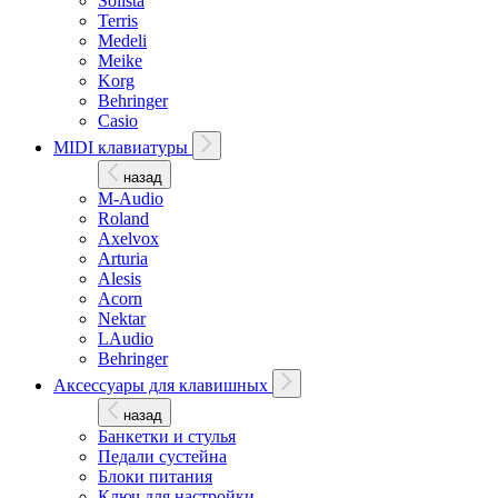
Solista
Terris
Medeli
Meike
Korg
Behringer
Casio
MIDI клавиатуры
назад
M-Audio
Roland
Axelvox
Arturia
Alesis
Acorn
Nektar
LAudio
Behringer
Аксессуары для клавишных
назад
Банкетки и стулья
Педали сустейна
Блоки питания
Ключ для настройки