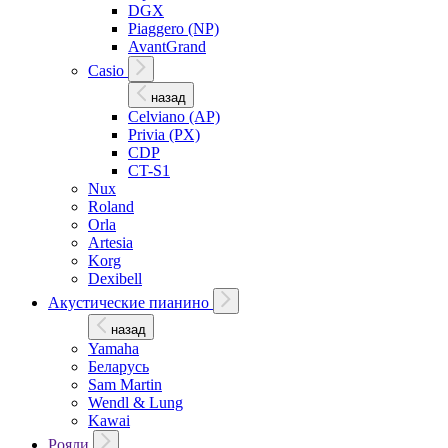
DGX
Piaggero (NP)
AvantGrand
Casio
назад
Celviano (AP)
Privia (PX)
CDP
CT-S1
Nux
Roland
Orla
Artesia
Korg
Dexibell
Акустические пианино
назад
Yamaha
Беларусь
Sam Martin
Wendl & Lung
Kawai
Рояли