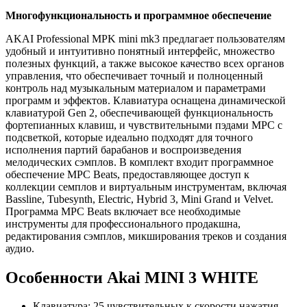
Многофункциональность и программное обеспечение
AKAI Professional MPK mini mk3 предлагает пользователям
удобный и интуитивно понятный интерфейс, множество
полезных функций, а также высокое качество всех органов
управления, что обеспечивает точный и полноценный
контроль над музыкальным материалом и параметрами
программ и эффектов. Клавиатура оснащена динамической
клавиатурой Gen 2, обеспечивающей функциональность
фортепианных клавиш, и чувствительными пэдами MPC с
подсветкой, которые идеально подходят для точного
исполнения партий барабанов и воспроизведения
мелодических сэмплов. В комплект входит программное
обеспечение MPC Beats, предоставляющее доступ к
коллекции семплов и виртуальным инструментам, включая
Bassline, Tubesynth, Electric, Hybrid 3, Mini Grand и Velvet.
Программа MPC Beats включает все необходимые
инструменты для профессионального продакшна,
редактирования сэмплов, микширования треков и создания
аудио.
Особенности Akai MINI 3 WHITE
Клавиатура: 25 чувствительных к скорости нажатия