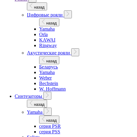
назад
Цифровые рояли
назад
Yamaha
Orla
KAWAI
Ringway
Акустические рояли
назад
Беларусь
Yamaha
Weber
Bechstein
W. Hoffmann
Синтезаторы
назад
Yamaha
назад
серия PSR
серия PSS