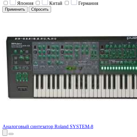
Япония
Китай
Германия
Применить
Сбросить
Аналоговый синтезатор Roland SYSTEM-8