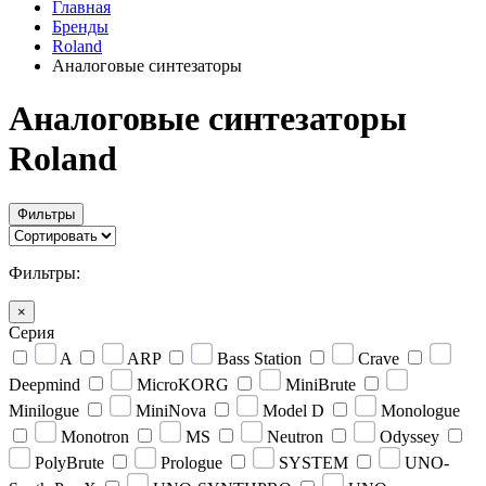
Главная
Бренды
Roland
Аналоговые синтезаторы
Аналоговые синтезаторы
Roland
Фильтры
Фильтры:
×
Серия
A
ARP
Bass Station
Crave
Deepmind
MicroKORG
MiniBrute
Minilogue
MiniNova
Model D
Monologue
Monotron
MS
Neutron
Odyssey
PolyBrute
Prologue
SYSTEM
UNO-