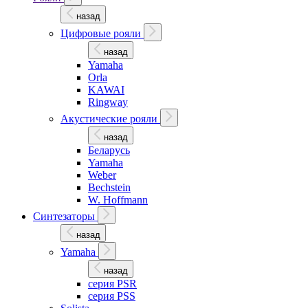
назад
Цифровые рояли
назад
Yamaha
Orla
KAWAI
Ringway
Акустические рояли
назад
Беларусь
Yamaha
Weber
Bechstein
W. Hoffmann
Синтезаторы
назад
Yamaha
назад
серия PSR
серия PSS