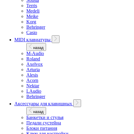
Solista
Terris
Medeli
Meike
Korg
Behringer
Casio
MIDI клавиатуры
назад
M-Audio
Roland
Axelvox
Arturia
Alesis
Acorn
Nektar
LAudio
Behringer
Аксессуары для клавишных
назад
Банкетки и стулья
Педали сустейна
Блоки питания
Ключ для настройки