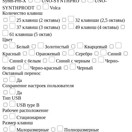
Synth-Pro-X
UNO-SYNTHPRO
UNO-
SYNTHPRODT
Volca
Количество клавиш
25 клавиш (2 октавы)
32 клавиши (2,5 октавы)
37 клавиш (3 октавы)
49 клавиш (4 октавы)
61 клавиша (5 октав)
Цвет
Белый
Золотистый
Кварцевый
Красный
Оранжевый
Серебро
Синий
Синий с белым
Синий с черным
Черно-
белый
Черно-красный
Черный
Октавный перенос
Да
Сохранение настроек пользователя
Да
Тип USB
USB type B
Рабочее расположение
Стационарное
Размер клавиш
Малоразмерные
Полноразмерные