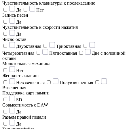
Чувствительность клавиатуры к послекасанию
Да
Нет
Запись песен
Да
Чувствительность к скорости нажатия
Да
Число октав
Двуоктавная
Триоктавная
Четыреоктавная
Пятиоктавная
Две с половиной
октавы
Молоточковая механика
Нет
Жесткость клавиш
Невзвешенная
Полувзвешенная
Взвешенная
Поддержка карт памяти
SD
Совместимость с DAW
Да
Разъем правой педали
Да