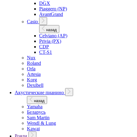
DGX
Piaggero (NP)
AvantGrand
Casio
назад
Celviano (AP)
Privia (PX)
CDP
CT-S1
Nux
Roland
Orla
Artesia
Korg
Dexibell
Акустические пианино
назад
Yamaha
Беларусь
Sam Martin
Wendl & Lung
Kawai
Рояли