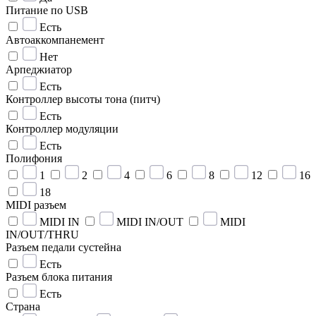
Питание по USB
Есть
Автоаккомпанемент
Нет
Арпеджиатор
Есть
Контроллер высоты тона (питч)
Есть
Контроллер модуляции
Есть
Полифония
1
2
4
6
8
12
16
18
MIDI разъем
MIDI IN
MIDI IN/OUT
MIDI
IN/OUT/THRU
Разъем педали сустейна
Есть
Разъем блока питания
Есть
Страна